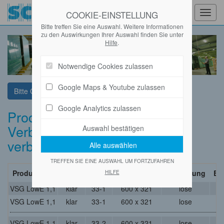
COOKIE-EINSTELLUNG
Toggl
navig
Bitte treffen Sie eine Auswahl. Weitere Informationen
zu den Auswirkungen Ihrer Auswahl finden Sie unter
Hilfe
.
Notwendige Cookies zulassen
Google Maps & Youtube zulassen
Bitte Glas wählen
Google Analytics zulassen
Produktliste
Verbundsicherheitsglas mit
verbesserter Wärmedämmung
TREFFEN SIE EINE AUSWAHL UM FORTZUFAHREN
Produkt
Farbe
Dicke
Abmessung
Verpackung
Bla
HILFE
VSG LowE 1,1
klar
33-1
600 x 321
lose
VSG LowE 1,1
klar
33-1
600 x 321
lose
VSG LowE 1,1
klar
33-2
600 x 321
lose